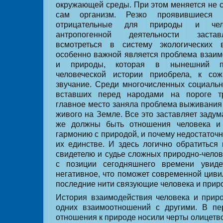
окружающей среды. При этом меняется не с
сам организм. Резко проявившиеся
отрицательные для природы и чело
антропогенной деятельности заста
всмотреться в систему экологических 
особенно важной является проблема взаи
и природы, которая в нынешний п
человеческой истории приобрела, к сож
звучание. Среди многочисленных социаль
вставших перед народами на пороге тр
главное место заняла проблема выживания 
живого на Земле. Все это заставляет задум
же должны быть отношения человека и 
гармонию с природой, и почему недостаточн
их единстве. И здесь логично обратиться
свидетелю и судье сложных природно-челов
с позиции сегодняшнего времени увиде
негативное, что поможет современной циви
последние нити связующие человека и приро
История взаимодействия человека и прир
одних взаимоотношений с другими. В п
отношения к природе носили черты олицетв