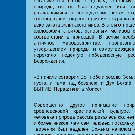
органической связи с целым, которому
природе, но не был подавлен или нив
развившимися в последующие эпохи раз
своеобразное мировосприятие сохранил
веке заката эллинского мира. В этом отнош
философия стоиков, основным мотивом 
соответствии в природой. В целом необх
античное мировосприятие, пронизанн
утверждением природы и самоутвержден
пережило недолгую победоносную ре
Возрождения.
«В начале сотворил Бог небо и землю. Зем
пуста, и тьма над бездною, и Дух Божий 
БЫТИЕ. Первая книга Моисея.
Совершенно другое понимание при
средневековой христианской культуре.
человека природа рассматривалась как неч
и более низкое, чем сам человек, поскольку
творения был наделен Божьим началом -