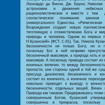
Леонардо да Винчи, Дж. Бруно, Николая 
астрономии и движения небесных
рационалистическое и вместе с тем
схоластическое понимание законо
универсального Единства. «Религиозна
Возрождения создает новую пантеистич
тяготеющую к отожествлению Бога и ми
природы и человека. Одним из первых 
Н.Кузанский» [ФСТ, С.91]. Так, Никола Куз
бесконечности не только Бога, но и п
поскольку Бог в ней незримо присутст
бесконечный максимум, а природа хоть и о
максимум. А поскольку природа состоит из
конечных величин, то между бесконечност
пропасти, они стороны одной и той же су
присуща диалектика бесконечного и кон
состоит из конечного, а конечное переход
невольно приводит к выводу о вечнос
бесконечности, отдельных вещей. Вечен 
Природа как таковая. Придерживаясь точки
совершенным Богом, Кузанский утвержд
совершенна и прекрасна, поскольку 