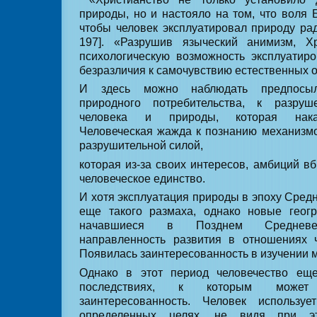
природы, но и настояло на том, что воля 
чтобы человек эксплуатировал природу рад
197]. «Разрушив языческий анимизм, Х
психологическую возможность эксплуатир
безразличия к самочувствию естественных об
И здесь можно наблюдать предпосы
природного потребительства, к разру
человека и природы, которая нака
Человеческая жажда к познанию механизм
разрушительной силой,
которая из-за своих интересов, амбиций в
человеческое единство.
И хотя эксплуатация природы в эпоху Сред
еще такого размаха, однако новые геогр
начавшиеся в Позднем Средневек
направленность развития в отношениях 
Появилась заинтересованность в изучении 
Однако в этот период человечество ещ
последствиях, к которым может
заинтересованность. Человек использу
определенных целях, не видя при эт