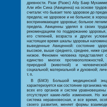
древности. Рази (Разес) Абу Бакр Мухамм
Али ибн Сина (Авиценна) на основе трудов
считали: что бывает тело здоровое до предел
предела; не здоровое и не больное; в хоро
воспринимающее здоровье; больное легким
предела. Авиценны уделял в своих труд
рекомендациям по поддержанию здоровья,
его степеней, возраста и других услов
настоящее время шкалы здоровья напомина
выведенные Авиценной: состояние здор
высокое, выше среднего, среднее, ниже сре
низкое. Феномен человека представляет 
единство многих противоположностей,
природной (животной) и человеческо
социальной; материальной и духовной; лич
т. п.
В (БМЭ) Большой медицинской энци
характеризуется как состояние организма че
всех его органов и систем уравновешены
отсутствуют какие-либо изменения. Но ж
система неравновес­ная, и все время, ос
своего развития, меняет формы взаимод