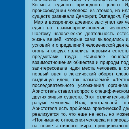
Космоса, единого природного целого. 
происхождении человека из атомов, из ила
существ развивали Демокрит, Эмпедокл, Лук
Мир в воззрениях древних выступал как ч
единство, взаимопроникновение человече
Поэтому человеческая деятельность есте
жизнь вещей, которые сами выводились и
условий и определений человеческой деяте
огонь и воздух являлись первыми естест
предметами труда. Наиболее основа
взаимоотношения общества и природы под
заинтересовала идея места человека в о
первый ввел в лексический оборот слово
выдвинул идею, так называемой «Лестн
последовательного усложнения организ
Аристотель ставил вопрос о специфическом
других живых существ. Этот отличительный
разуме человека. Итак, центральной
п
Аристотеля есть проблема практической де
реализуется то, что еще не есть, но може
«Понимание отношения человека и природ
на почве античного мира, принципиально