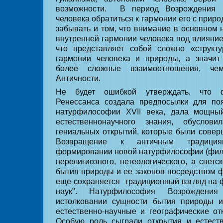
возможности.
В период Возрождения 
человека обратиться к гармонии его с природ
забывать и том, что внимание в основном 
внутренней гармонии человека под влияни
что представляет собой сложно «структ
гармонии человека и природы, а значит
более сложные взаимоотношения, ч
Античности.
Не будет ошибкой утверждать, что 
Ренессанса создала предпосылки для по
натурфилософии XVII века, дала мощны
естественнонаучного знания, обуслов
гениальных открытий, которые были сове
Возвращение к античным традици
формировании новой натурфилософии (фил
нерелигиозного, нетеологического, а свет
бытия природы и ее законов посредством 
еще сохраняется
традиционный взгляд на 
наук". Натурфилософия Возрожден
истолковании сущности бытия природы 
естественно-научные и географические от
Особую роль сыграли открытия и естест