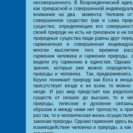
несовершенного. В Возрожденческой идее
как прекрасной и совершенной индивидуаль
внимание на два
момента: Человек о
совершенное существо (как и сама прир
существо, определяющее его совершенс
своей природе не есть ни греховное и ни п
природные существа люди равны друг перед
гармоничная и совершенная индивидуал
многие мыслители того времени расс
гармонии человека и гармонии природы, 
видели эту гармонию в единстве. Однако
зрения, которые уже можно определить
природы и человека.
Так, придерживаясь
Бруно понимает природу как Бога в вещах
присутствует везде и во всем, то можно
нигде. И раз мир предстает как рядопол
существ от низших до высших, то и че
природы, телесное и духовное связан
образом и между ними нет пропасти, а при
раз так, то и человеческая жизнь осуществл
законам природы. Однако гармония здесь вы
взаимодействие человека и природы, а как
его части.