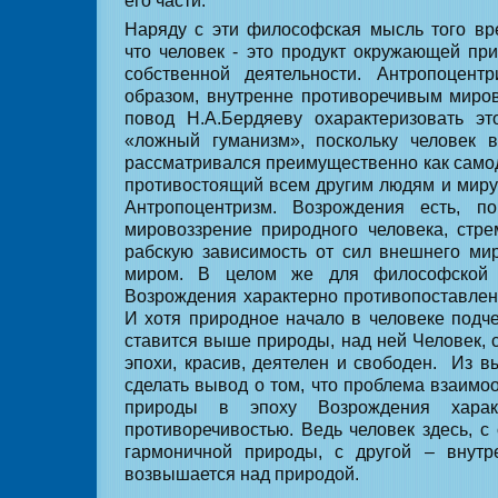
Наряду с эти философская мысль того вр
что человек - это продукт окружающей при
собственной деятельности. Антропоцентр
образом, внутренне противоречивым миро
повод Н.А.Бердяеву охарактеризовать эт
«ложный гуманизм», поскольку человек 
рассматривался преимущественно как само
противостоящий всем другим людям и миру 
Антропоцентризм. Возрождения есть, п
мировоззрение природного человека, стр
рабскую зависимость от сил внешнего мир
миром. В целом же для философской 
Возрождения характерно противопоставлен
И хотя природное начало в человеке подче
ставится выше природы, над ней Человек, 
эпохи, красив, деятелен и свободен.
Из в
сделать вывод о том, что проблема взаимо
природы в эпоху Возрождения характ
противоречивостью. Ведь человек здесь, с
гармоничной природы, с другой – внутр
возвышается над природой.