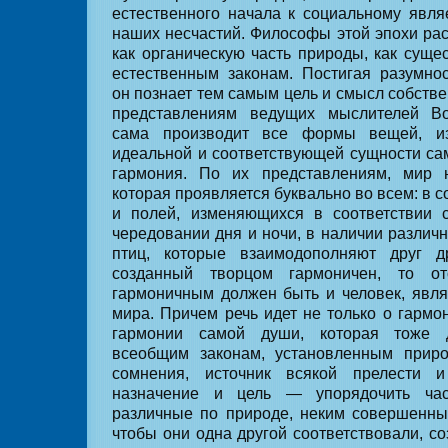
естественного начала к социальному явля
наших несчастий. Философы этой эпохи ра
как органическую часть природы, как суще
естественным законам. Постигая разумнос
он познает тем самым цель и смысл собств
представлениям ведущих мыслителей Во
сама производит все формы вещей, и
идеальной и соответствующей сущности са
гармония. По их представлениям, мир 
которая проявляется буквально во всем: в с
и полей, изменяющихся в соответствии 
чередовании дня и ночи, в наличии различ
птиц, которые взаимодополняют друг д
созданный творцом гармоничен, то от
гармоничным должен быть и человек, явл
мира. Причем речь идет не только о гармо
гармонии самой души, которая тоже 
всеобщим законам, установленным приро
сомнения, источник всякой прелести 
назначение и цель — упорядочить час
различные по природе, неким совершенны
чтобы они одна другой соответствовали, соз