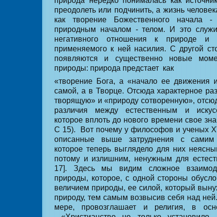
природа нередко понималась как источни
преодолеть или подчинить, а жизнь челове
как творение Божественного начала 
природным началом - телом. И это служ
негативного отношения к природе и 
применяемого к ней насилия. С другой с
появляются и существенно новые мом
природы: природа предстает
как
«творение Бога, а «начало ее движения 
самой, а в Творце. Отсюда характерное ра
творящую» и «природу сотворенную», отсю
различия между естественным и искусс
которое вплоть до нового времени свое зна
С 15).
Вот почему у философов и ученых Х
описанные выше затруднения с самим
которое теперь выглядело для них неясн
потому и излишним, ненужным для естест
17]. Здесь мы видим сложное взаимод
природы, которое, с одной стороны обусл
величием природы, ее силой, который выну
природу, тем самым возвысив себя над ней
мере, провозглашает и религия, в осн
«Христианство не только установило 