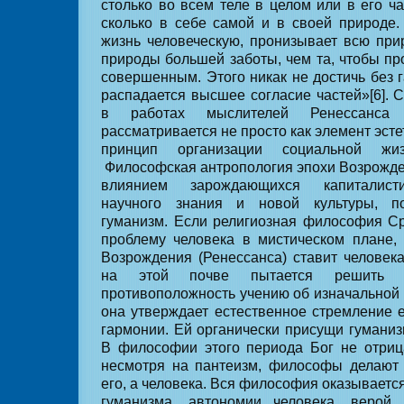
столько во всем теле в целом или в его ч
сколько в себе самой и в своей природе
жизнь человеческую, пронизывает всю прир
природы большей заботы, чем та, чтобы п
совершенным. Этого никак не достичь без 
распадается высшее согласие частей»[6]. С
в работах мыслителей Ренессанса 
рассматривается не просто как элемент эстет
принцип организации социальной жи
Философская антропология эпохи Возрожд
влиянием зарождающихся капиталисти
научного знания и новой культуры, п
гуманизм. Если религиозная философия С
проблему человека в мистическом плане,
Возрождения (Ренессанса) ставит человек
на этой почве пытается решить 
противоположность учению об изначальной 
она утверждает естественное стремление е
гармонии. Ей органически присущи гуманиз
В философии этого периода Бог не отриц
несмотря на пантеизм, философы делают
его, а человека. Вся философия оказывает
гуманизма, автономии человека, верой