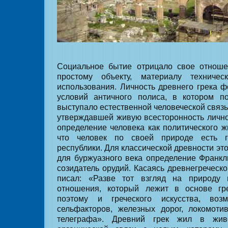
Социальное бытие отрицало свое отноше
простому объекту, материалу техничес
использования. Личность древнего грека 
условий античного полиса, в котором п
выступало естественной человеческой связ
утверждавшей живую всесторонность лично
определение человека как политического ж
что человек по своей природе есть г
республики. Для классической древности это
для буржуазного века определение Франкли
созидатель орудий. Касаясь древнегреческо
писал: «Разве тот взгляд на природу
отношения, который лежит в основе гр
поэтому и греческого искусства, во
сельфакторов, железных дорог, локомоти
телеграфа». Древний грек жил в жив