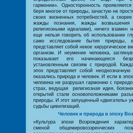
гармонии». Односторонность проявляется
беря многое от природы, зачастую не прос
своих жизненных потребностей, а скорее
жажды познания, жажды возвышения (
религиозными идеалами), ничего взамен н
еще нельзя говорить об использовании гл
само исследование бытия природы, е
представляет собой некое хирургическое в
организм. И неумение человека, заглянув
показывает его начинающееся без
установленным связям с природой. Кажд
эпох представляет собой неоднозначную 
оказались природа и человек. И если в эпо
человека не разрушал гармонию с природо
страх, ведущая
религиозная идея, боязн
открытий стали основоположниками разъ
природы. И этот запущенный «двигатель» у
судьбы цивилизаций.
Человек и природа в эпоху Во
«Культура эпохи Возрождения характер
сменой общемировоззренческих п