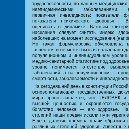
трудоспособности, по данным медицинских
неэпидемическими заболеваниями, го
первичная инвалидность; показатели фи
показатели психического здоровья. 
оценивать в динамике. Важным критери
населения следует считать индекс здо
наболевших на момент исследования (напри
Но такая формулировка обусловлена ме
аспектом и не может быть использовано дл
популяционном и индивидуальном уровн
медико-санитарной статистике под здоровь
уровне понимается отсутствие выявле
заболеваний, а на популяционном — проц
смертности, заболеваемости и инвалидност
На сегодняшний день в конституции Россий
основополагающих государственных доку
мира провозглашается, что ЧЕЛОВЕК и 
высшей ценностью и охраняются госуд
богатство человека — его здоровье. Н
столетий наши предки искали пути укрепле
Еще в далекие времена врачи обратили 
различных степеней здоровья. Известные