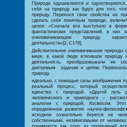
Природа одушевляется и одухотворяется.
себя на природу как будто для того, чт
природу. Перенося свои свойства на при
сделать себя понятным природе, включи
целое. «Сначала все выступало в форм
фантастических представлений, в них 
очеловечивающем природу характ
деятельности»[2, С178].
Действительное очеловечивание природы 
мере, в какой люди втягивали природу 
деятельность, преобразовывали ее со
диктуемым
задачам и целям. Первонача
природу
идеально, с помощью силы воображения пе
реальный процесс, который осуществля
единство с природой. «Другой путь р
человеческого и природного – рассмо
аналогии с природой, Космосом. Этот
определенное развитие научно-философс
исходное сознательно берется не че
собственными, независимыми от человека
понимается как одно из проявлений вс