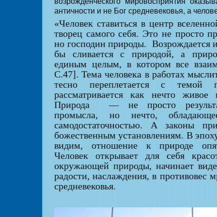
возрожденческого мировосприятия оказыв
античности и не Бог средневековья, а челове
«Человек ставиться в центр вселенно
творец самого себя. Это не просто п
но господин природы.
Возрождается и
бы сливается с природой, а приро
единым целым, в котором все взаи
С.47]. Тема человека в работах мысл
тесно переплетается с темой п
рассматривается как нечто живое 
Природа
— не просто результа
промысла, но нечто, обладающее
самодостаточностью. А законы пр
божественным установлениям. В эпох
видим, отношение к природе опят
Человек открывает для себя красо
окружающей природы, начинает виде
радости, наслаждения, в противовес 
средневековья.