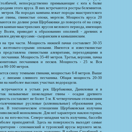
толбичей, непосредственно примыкающие с юга к балке
родами этого яруса. В них встречаются ростры белемнитов.
 метров. На породах кампана лежат породы маастрихтского
рые глины, глинистые опоки, мергели. Мощность яруса 20
ваются по долине реки Щербаковки до поворота её на север.
ев кампан-маастрихских ярусов мелового периода, имеющих
у Волги, приводит к образованию оползней - древних и
авлен двумя ярусами - сызранским и камышинским.
н на три части. Мощность нижней пачки составляет 30-35
а желтовато-серыми опоками. Имеются и известковистые
а представлена глинистыми алевритами, переходящими в
 песчаники. Мощность 35-40 метров. Третья, верхняя, пачка
уконитовых песчаников и песков. Мощность - 25 м. Вся
са 90-100 метров.
ется снизу темными глинами, мощностью 6-8 метров. Выше
е, с линзами сливного песчаника. Общая мощность 20-30
и на наиболее высоких участках водораздела.
 встречаются в устьях рек Щербаковки, Даниловки и в
 так называемые шоколадные глины - осадки древнего
ность составляет не более 5 м. К четвертичным отложениям
-галечниковые русловые (аллювиальные) образования рек,
нов. В тектоническом отношении Щербаковская излучина
риволжской моноклинали. Для неё характерен наклон горных
са на юго-восток. Северо-западная часть излучины, бассейн
аиболее приподнятой. Здесь на поверхность выходят самые
рритории - сеноманский и туронский ярусы верхнего мела.
тся юго-восточная часть излучины. В районе Столбичей, у