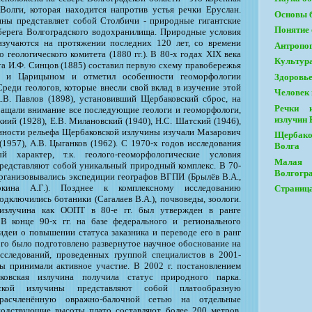
Волги, которая находится напротив устья речки Еруслан.
Основы 
ны представляет собой Столбичи - природные гигантские
Понятие 
берега Волгоградского водохранилища. Природные условия
зучаются на протяжении последних 120 лет, со времени
Антропог
 геологического комитета (1880 гг.). В 80-х годах XIX века
Культура
та И.Ф. Синцов (1885) составил первую схему правобережья
 и Царицыном и отметил особенности геоморфологии
Здоровье
реди геологов, которые внесли свой вклад в изучение этой
Человек 
.В. Павлов (1898), установивший Щербаковский сброс, на
Речки 
ащали внимание все последующие геологи и геоморфологи,
излучин 
киий (1928), Е.В. Милановский (1940), Н.С. Шатский (1946),
енности рельефа Щербаковской излучины изучали Мазарович
Щербако
 (1957), А.В. Цыганков (1962). С 1970-х годов исследования
Волга
й характер, т.к. геолого-геоморфологические условия
Мала
редставляют собой уникальный природный комплекс. В 70-
Волгогр
рганизовывались экспедиции географов ВГПИ (Брылёв В.А.,
кина А.Г.). Позднее к комплексному исследованию
Страница
дключились ботаники (Сагалаев В.А.), почвоведы, зоологи.
излучина как ООПТ в 80-е гг. был утвержден в ранге
 В конце 90-х гг. на базе федерального и регионального
 идеи о повышении статуса заказника и переводе его в ранг
ого было подготовлено развернутое научное обоснование на
сследований, проведенных группой специалистов в 2001-
ры принимали активное участие. В 2002 г. постановлением
овская излучина получила статус природного парка.
ской излучины представляют собой платообразную
 расчленённую овражно-балочной сетью на отдельные
подствующие высоты плато составляют более 200 метров,