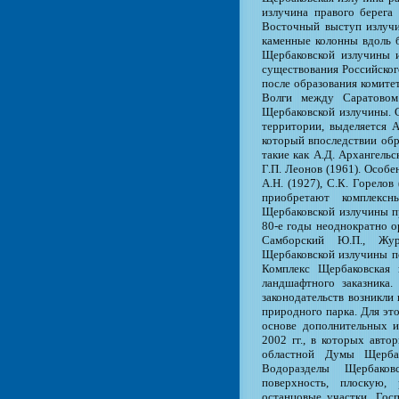
излучина правого берега 
Восточный выступ излучи
каменные колонны вдоль 
Щербаковской излучины и
существования Российского
после образования комите
Волги между Саратовом
Щербаковской излучины. С
территории, выделяется А
который впоследствии обр
такие как А.Д. Архангельс
Г.П. Леонов (1961). Особ
А.Н. (1927), С.К. Горелов
приобретают комплексны
Щербаковской излучины п
80-е годы неоднократно о
Самборский Ю.П., Жур
Щербаковской излучины по
Комплекс Щербаковская 
ландшафтного заказника.
законодательств возникли
природного парка. Для эт
основе дополнительных и
2002 гг., в которых авто
областной Думы Щербак
Водоразделы Щербаков
поверхность, плоскую,
останцовые участки. Гос