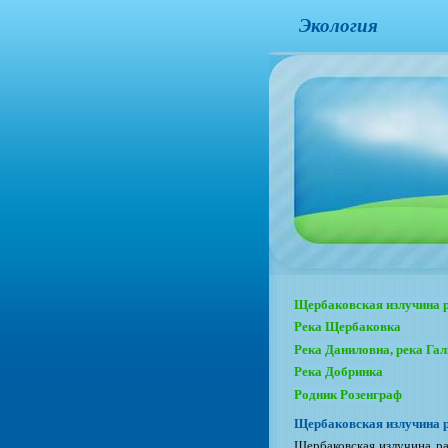
Экология
Щербаковская излучина р
Река Щербаковка
Река Даниловна, река Га
Река Добринка
Родник Розенграф
Щербаковская излучина р
Щербаковская излучина ра