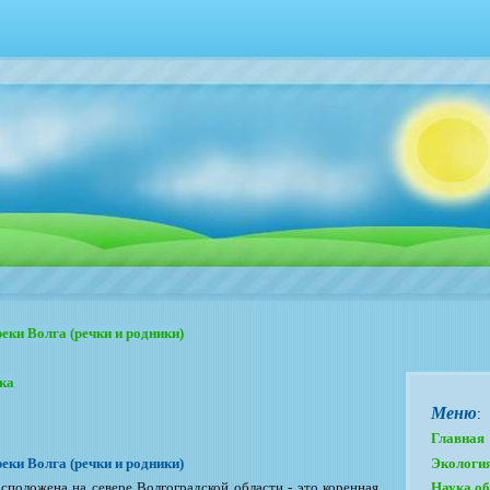
еки Волга (речки и родники)
лка
Меню
:
Главная
еки Волга (речки и родники)
Экологи
сположена на севере Волгоградской области - это коренная
Наука об