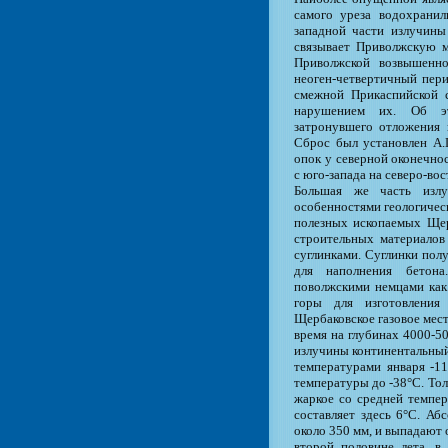
самого уреза водохранил
западной части излучины 
связывает Приволжскую м
Приволжской возвышенно
неоген-четвертичный пери
смежной Прикаспийской с
нарушением их. Об эт
затронувшего отложения 
Сброс был установлен А.
опок у северной оконечно
с юго-запада на северо-во
Большая же часть излу
особенностями геологичес
полезных ископаемых Щер
строительных материалов 
суглинками. Суглинки пол
для наполнения бетона
поволжскими немцами как
горы для изготовлени
Щербаковское газовое мес
время на глубинах 4000-5
излучины континентальный,
температурами января -1
температуры до -38°С. Тол
жаркое со средней темпер
составляет здесь 6°С. Аб
около 350 мм, и выпадают
второй половине лета, в