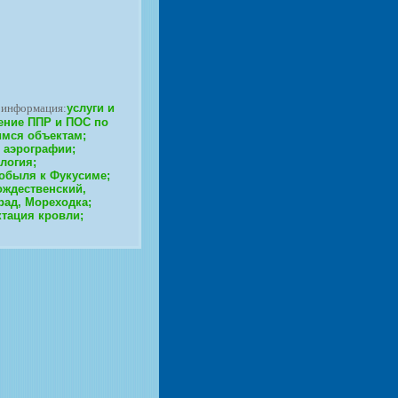
 информация:
услуги и
ение ППР и ПОС по
мся объектам;
 аэрографии;
логия;
обыля к Фукусиме;
ождественский,
рад, Мореходка;
тация кровли;