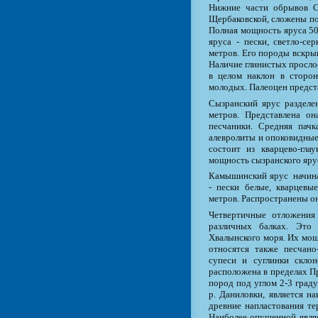
Нижние части обрывов С
Щербаковской, сложены по
Полная мощность яруса 50
яруса - пески, светло-се
метров. Его породы вскры
Наличие глинистых просло
в целом наклон в сторон
молодых. Палеоцен предст
Сызранский ярус разделе
метров. Представлена он
песчаники. Средняя пачк
алевролиты и опоковидные
состоит из кварцево-гла
мощность сызранского яру
Камышинский ярус начина
- пески белые, кварцевы
метров. Распространены он
Четвертичные отложения
различных балках. Это
Хвалынского моря. Их мощ
относятся также песчано
супеси и суглинки скло
расположена в пределах П
пород под углом 2-3 граду
р. Даниловки, является н
древние напластования те
Наиболее опущенной являе