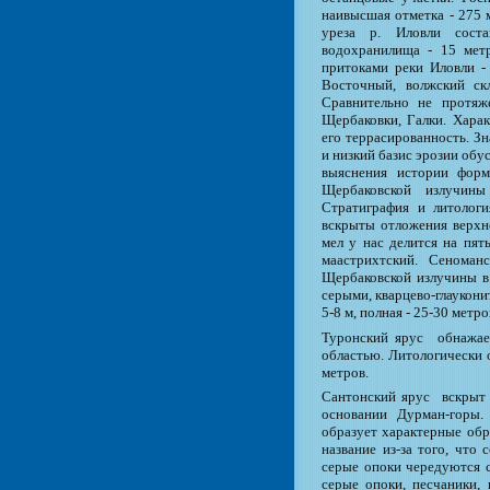
наивысшая отметка - 275 
уреза р. Иловли соста
водохранилища - 15 мет
притоками реки Иловли - 
Восточный, волжский ск
Сравнительно не протяж
Щербаковки, Галки. Харак
его террасированность. З
и низкий базис эрозии об
выяснения истории форм
Щербаковской излучины
Стратиграфия и литолог
вскрыты отложения верхне
мел у нас делится на пят
маастрихтский. Сенома
Щербаковской излучины в 
серыми, кварцево-глаукон
5-8 м, полная - 25-30 метро
Туронский ярус обнажает
областью. Литологически 
метров.
Сантонский ярус вскрыт 
основании Дурман-горы. 
образует характерные обр
название из-за того, что
серые опоки чередуются с
серые опоки, песчаники, 