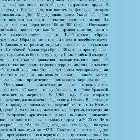
ища, выходят опоки нижней части сызранского яруса. В
проходит Иловлинская, или восточная, флексура, которая
оноклиналь с Доно-Медведицким валом. Указанный район
сти является активным в тектоническом отношении. За
од он испытал поднятие от 100 до 300 метров. Опускание
инеклизы происходит как без разрывов пластов, так и с
ом свидетельствует наличие Щербаковского сброса,
палеогена. Образование его произошло в новейшее время.
П. Павловым по резкому опусканию основания сызранских
сти Столбичей. Амплитуда сброса -30 метров, простирание -
сток, параллельно бортовому уступу Прикаспийской впадины.
чины испытывала движения положительного знака. С
кого и тектонического строения территории связано наличие
баковской излучины. Они представлены месторождениями
местного значения -кварцевыми песками, опоками, мелом,
учили широкое применение в производстве кирпича, опоки -
. Песчаники с окаменелостями ранее использовались
 строительный камень; они добывались в районе Ураковой
я мельничных жерновов. В 1965 году было открыто
торождение, расположенное в долине р. Иловли. В настоящее
000 м проводят поиски месторождений нефти и газа. Климат
 сухой. Зима морозная, малоснежная, ветреная, со средними
1°С. Вторжение арктического воздуха вызывает понижение
щина снежного покрова составляет в среднем 20-25 см. Лето
атурой июля +23,5°С. Среднегодовая температура воздуха
солютный максимум до +42°С. Годовое количество осадков
 они преимущественно в первую половину теплого сезона. Во
 связи с распространением области высокого давления на