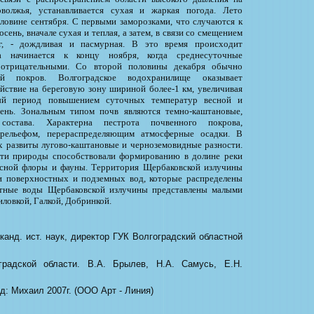
олжья, устанавливается сухая и жаркая погода. Лето
оловине сентября. С первыми заморозками, что случаются к
сень, вначале сухая и теплая, а затем, в связи со смещением
г, - дождливая и пасмурная. В это время происходит
ма начинается к концу ноября, когда среднесуточные
 отрицательными. Со второй половины декабря обычно
ый покров. Волгоградское водохранилище оказывает
йствие на береговую зону шириной более-1 км, увеличивая
лый период повышением суточных температур весной и
ень. Зональным типом почв являются темно-каштановые,
 состава. Характерна пестрота почвенного покрова,
рельефом, перераспределяющим атмосферные осадки. В
 развиты лугово-каштановые и черноземовидные разности.
ти природы способствовали формированию в долине реки
сной флоры и фауны. Территория Щербаковской излучины
и поверхностных и подземных вод, которые распределены
стные воды Щербаковской излучины представлены малыми
ловкой, Галкой, Добринкой.
 канд. ист. наук, директор ГУК Волгоградский областной
градской области. В.А. Брылев, Н.А. Самусь, Е.Н.
д: Михаил 2007г. (ООО Арт - Линия)