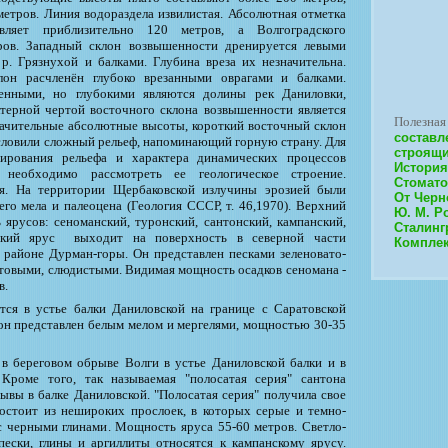
метров. Линия водораздела извилистая. Абсолютная отметка
вляет приблизительно 120 метров, а Волгоградского
ров. Западный склон возвышенности дренируется левыми
р. Грязнухой и балками. Глубина вреза их незначительна.
лон расчленён глубоко врезанными оврагами и балками.
енными, но глубокими являются долины рек Даниловки,
терной чертой восточного склона возвышенности является
Полезная
начительные абсолютные высоты, короткий восточный склон
составл
условили сложный рельеф, напоминающий горную страну. Для
строящи
ирования рельефа и характера динамических процессов
История
 необходимо рассмотреть ее геологическое строение.
Стомато
ия. На территории Щербаковской излучины эрозией были
От Черн
го мела и палеоцена (Геология СССР, т. 46,1970). Верхний
Ю. М. Р
ь ярусов: сеноманский, туронский, сантонский, кампанский,
Сталинг
нский ярус выходит на поверхность в северной части
Комплек
районе Дурман-горы. Он представлен песками зеленовато-
итовыми, слюдистыми. Видимая мощность осадков сеномана -
в.
ся в устье балки Даниловской на границе с Саратовской
он представлен белым мелом и мергелями, мощностью 30-35
в береговом обрыве Волги в устье Даниловской балки и в
Кроме того, так называемая "полосатая серия" сантона
ывы в балке Даниловской. "Полосатая серия" получила свое
 состоит из нешироких прослоек, в которых серые и темно-
 черными глинами. Мощность яруса 55-60 метров. Светло-
пески, глины и аргиллиты относятся к кампанскому ярусу.