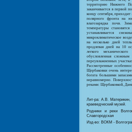
территорию Нижнего Пов
заканчивается в первой п
концу сентября, приходит о
полярного фронта на ю
влагозарядка почв. Зи
температуры становятся
устанавливается снежн
микроклиматическое возде
на несколько дней теп
продлевая дней на 10 ос
легкого механического
обусловленная сложным 
переувлажненных участках
Рассмотренные особеннос
Щербаковки очень интере
богата большими запасам
неравномерно. Поверхно
реками: Щербаковкой, Дани
Лит-ра: А.В. Материкин,
краеведческий музей.
Родники и реки Волго
Славгородская
Изд-во: ВОКМ - Волгогра