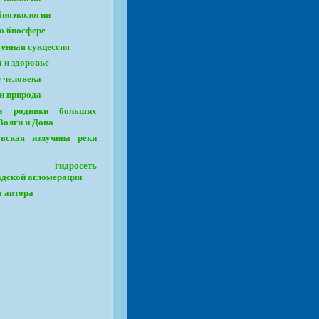
биоэкологии
о биосфере
енная сукцессия
 и здоровье
 человека
и природа
и родники больших
Волги и Дона
вская излучина реки
я гидросеть
адской агломерации
 автора