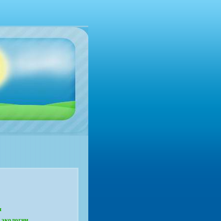
я
 экологии